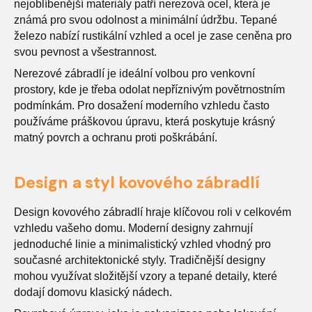
nejoblíbenější materiály patří nerezová ocel, která je
známá pro svou odolnost a minimální údržbu. Tepané
železo nabízí rustikální vzhled a ocel je zase ceněna pro
svou pevnost a všestrannost.
Nerezové zábradlí je ideální volbou pro venkovní
prostory, kde je třeba odolat nepříznivým povětrnostním
podmínkám. Pro dosažení moderního vzhledu často
používáme práškovou úpravu, která poskytuje krásný
matný povrch a ochranu proti poškrábání.
Design a styl kovového zábradlí
Design kovového zábradlí hraje klíčovou roli v celkovém
vzhledu vašeho domu. Moderní designy zahrnují
jednoduché linie a minimalistický vzhled vhodný pro
současné architektonické styly. Tradičnější designy
mohou využívat složitější vzory a tepané detaily, které
dodají domovu klasický nádech.