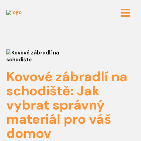
Přeskočit
Post
Main
na
navigation
obsah
Menu
Kovové zábradlí na
schodiště: Jak
vybrat správný
materiál pro váš
domov