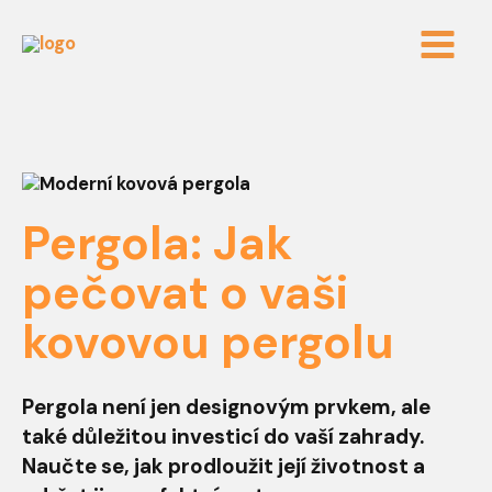
Přeskočit
Post
Main
na
navigation
obsah
Menu
Pergola: Jak
pečovat o vaši
kovovou pergolu
Pergola není jen designovým prvkem, ale
také důležitou investicí do vaší zahrady.
Naučte se, jak prodloužit její životnost a