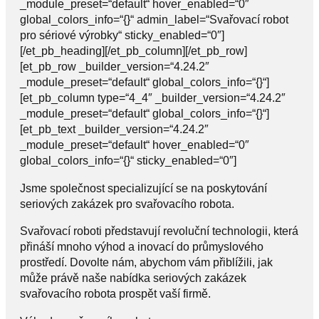
_module_preset=“default“ hover_enabled=“0″
global_colors_info=“{}“ admin_label=“Svařovací robot
pro sériové výrobky“ sticky_enabled=“0″]
[/et_pb_heading][/et_pb_column][/et_pb_row]
[et_pb_row _builder_version=“4.24.2″
_module_preset=“default“ global_colors_info=“{}“]
[et_pb_column type=“4_4″ _builder_version=“4.24.2″
_module_preset=“default“ global_colors_info=“{}“]
[et_pb_text _builder_version=“4.24.2″
_module_preset=“default“ hover_enabled=“0″
global_colors_info=“{}“ sticky_enabled=“0″]
Jsme společnost specializující se na poskytování
seriových zakázek pro svařovacího robota.
Svařovací roboti představují revoluční technologii, která
přináší mnoho výhod a inovací do průmyslového
prostředí. Dovolte nám, abychom vám přiblížili, jak
může právě naše nabídka seriových zakázek
svařovacího robota prospět vaší firmě.