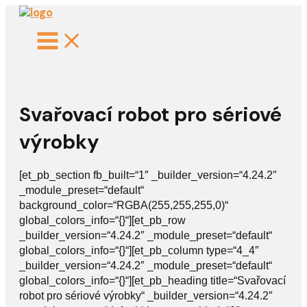
Main
Přeskočit
Menu
na
obsah
Svařovací robot pro sériové
výrobky
[et_pb_section fb_built=“1″ _builder_version=“4.24.2″
_module_preset=“default“
background_color=“RGBA(255,255,255,0)“
global_colors_info=“{}“][et_pb_row
_builder_version=“4.24.2″ _module_preset=“default“
global_colors_info=“{}“][et_pb_column type=“4_4″
_builder_version=“4.24.2″ _module_preset=“default“
global_colors_info=“{}“][et_pb_heading title=“Svařovací
robot pro sériové výrobky“ _builder_version=“4.24.2″