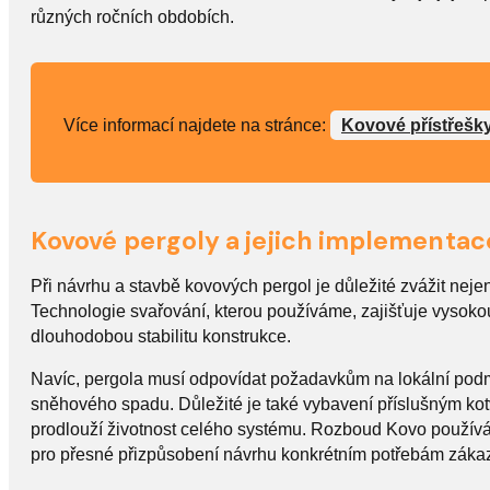
různých ročních obdobích.
Více informací najdete na stránce:
Kovové přístřešky
Kovové pergoly a jejich implementac
Při návrhu a stavbě kovových pergol je důležité zvážit nejen
Technologie svařování, kterou používáme, zajišťuje vysokou 
dlouhodobou stabilitu konstrukce.
Navíc, pergola musí odpovídat požadavkům na lokální podmí
sněhového spadu. Důležité je také vybavení příslušným kot
prodlouží životnost celého systému. Rozboud Kovo použív
pro přesné přizpůsobení návrhu konkrétním potřebám záka