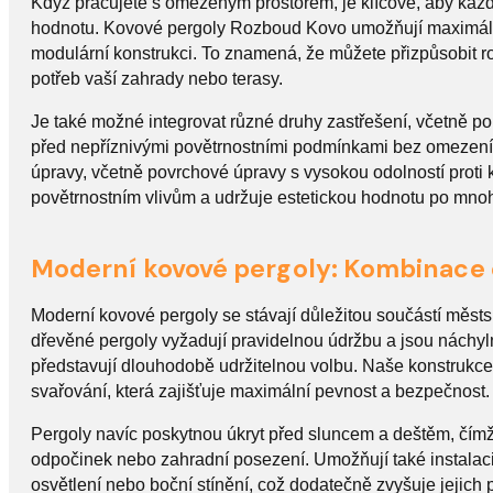
Když pracujete s omezeným prostorem, je klíčové, aby každ
hodnotu. Kovové pergoly Rozboud Kovo umožňují maximální v
modulární konstrukci. To znamená, že můžete přizpůsobit r
potřeb vaší zahrady nebo terasy.
Je také možné integrovat různé druhy zastřešení, včetně p
před nepříznivými povětrnostními podmínkami bez omezení 
úpravy, včetně povrchové úpravy s vysokou odolností proti k
povětrnostním vlivům a udržuje estetickou hodnotu po mnoh
Moderní kovové pergoly: Kombinace e
Moderní kovové pergoly se stávají důležitou součástí městs
dřevěné pergoly vyžadují pravidelnou údržbu a jsou náchyl
představují dlouhodobě udržitelnou volbu. Naše konstrukce v
svařování, která zajišťuje maximální pevnost a bezpečnost.
Pergoly navíc poskytnou úkryt před sluncem a deštěm, čímž 
odpočinek nebo zahradní posezení. Umožňují také instalaci 
osvětlení nebo boční stínění, což dodatečně zvyšuje jejich 