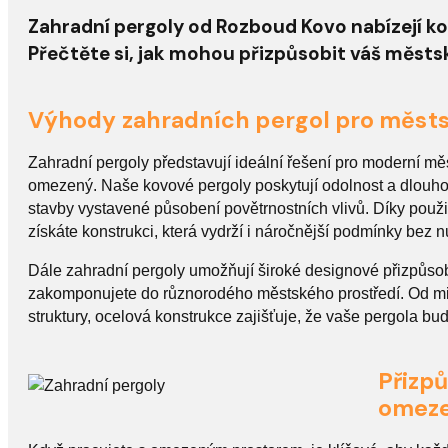
Zahradní pergoly od Rozboud Kovo nabízejí ko
Přečtěte si, jak mohou přizpůsobit váš městs
Výhody zahradních pergol pro měst
Zahradní pergoly představují ideální řešení pro moderní mě
omezený. Naše kovové pergoly poskytují odolnost a dlouhou 
stavby vystavené působení povětrnostních vlivů. Díky použití 
získáte konstrukci, která vydrží i náročnější podmínky bez n
Dále zahradní pergoly umožňují široké designové přizpůso
zakomponujete do různorodého městského prostředí. Od mini
struktury, ocelová konstrukce zajišťuje, že vaše pergola b
Přizp
omeze