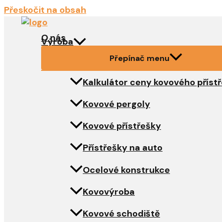
Přeskočit na obsah
O nás
Výroba
Přepínač menu
Kalkulátor ceny kovového příst
Kovové pergoly
Kovové přístřešky
Přístřešky na auto
Ocelové konstrukce
Kovovýroba
Kovové schodiště