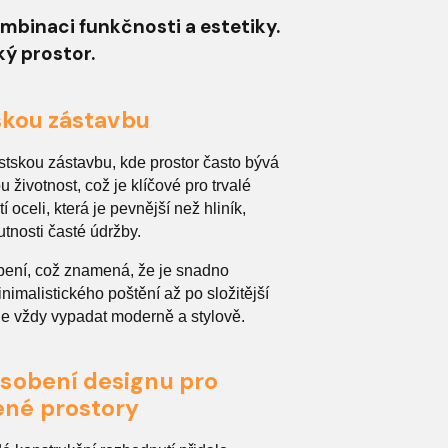
mbinaci funkčnosti a estetiky.
ký prostor.
skou zástavbu
stskou zástavbu, kde prostor často bývá
životnost, což je klíčové pro trvalé
oceli, která je pevnější než hliník,
utnosti časté údržby.
bení, což znamená, že je snadno
malistického poštění až po složitější
ude vždy vypadat moderně a stylově.
ůsobení designu pro
né prostory