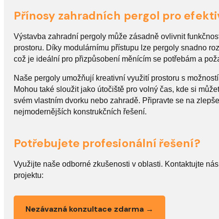
Přínosy zahradních pergol pro efekti
Výstavba zahradní pergoly může zásadně ovlivnit funkčnost
prostoru. Díky modulárnímu přístupu lze pergoly snadno rozš
což je ideální pro přizpůsobení měnícím se potřebám a po
Naše pergoly umožňují kreativní využití prostoru s možností
Mohou také sloužit jako útočiště pro volný čas, kde si může
svém vlastním dvorku nebo zahradě. Připravte se na zlepše
nejmodernějších konstrukčních řešení.
Potřebujete profesionální řešení?
Využijte naše odborné zkušenosti v oblasti. Kontaktujte n
projektu:
Nezávazná konzultace zdarma →