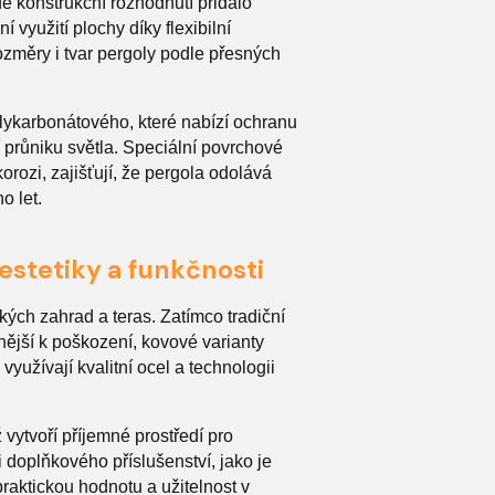
é konstrukční rozhodnutí přidalo
yužití plochy díky flexibilní
ozměry i tvar pergoly podle přesných
olykarbonátového, které nabízí ochranu
průniku světla. Speciální povrchové
orozi, zajišťují, že pergola odolává
o let.
stetiky a funkčnosti
kých zahrad a teras. Zatímco tradiční
nější k poškození, kovové varianty
yužívají kvalitní ocel a technologii
vytvoří příjemné prostředí pro
doplňkového příslušenství, jako je
praktickou hodnotu a užitelnost v